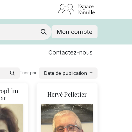
Mon compte
Nouvelles
Contactez-nous
Événements
Date de publication
Trier par:
rophim
Hervé Pelletier
sar