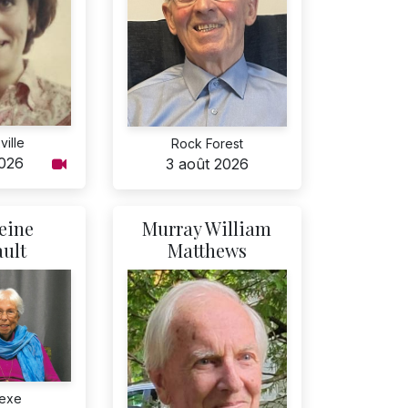
ille
Rock Forest
2026
3 août 2026
eine
Murray William
ult
Matthews
exe