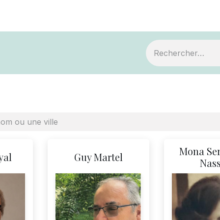
ts
Devenir membre
Votre coopérative
Mona Se
yal
Guy Martel
Nas