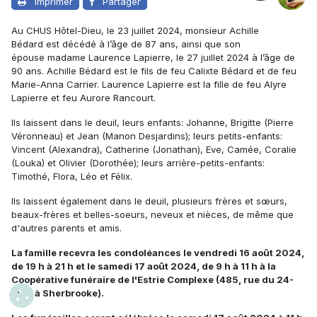
Imprimer
Partager
Au CHUS Hôtel-Dieu, le 23 juillet 2024,
monsieur Achille
Bédard
est décédé à l’âge de 87 ans, ainsi que son
épouse
madame Laurence Lapierre, le 27 juillet 2024 à l’âge de
90 ans. Achille Bédard est le fils de feu Calixte Bédard et de feu
Marie-Anna Carrier. Laurence Lapierre est la fille de feu Alyre
Lapierre et feu Aurore Rancourt.
Ils laissent dans le deuil, leurs enfants: Johanne, Brigitte (Pierre
Véronneau) et Jean (Manon Desjardins); leurs petits-enfants:
Vincent (Alexandra), Catherine (Jonathan), Eve, Camée, Coralie
(Louka) et Olivier (Dorothée); leurs arrière-petits-enfants:
Timothé, Flora, Léo et Félix.
Ils laissent également dans le deuil, plusieurs frères et sœurs,
beaux-frères et belles-soeurs, neveux et nièces, de même que
d'autres parents et amis.
La famille recevra les condoléances
le vendredi 16 août 2024,
de 19 h à 21 h et
le samedi 17 août 2024, de 9 h à 11 h
à la
Coopérative funéraire de l'Estrie
Complexe
(485, rue du 24-
Juin à Sherbrooke).