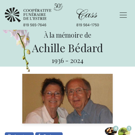
À la mémoire de
Achille Bédard
1936
-
2024
4
1