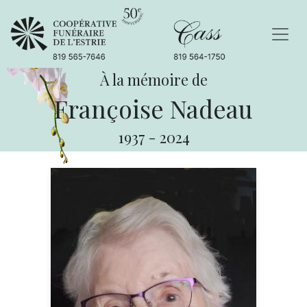
À la mémoire de
Françoise Nadeau
1937
-
2024