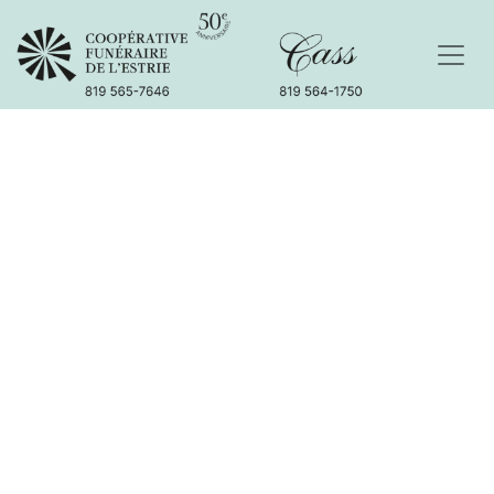
Éternellement
dévouée