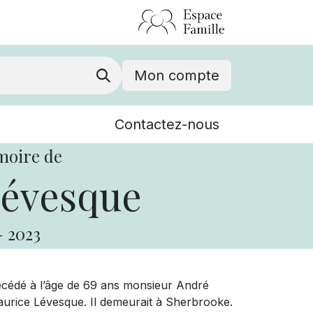
Mon compte
Nouvelles
Contactez-nous
Événements
moire de
évesque
-
2023
écédé à l’âge de 69 ans monsieur André
aurice Lévesque. Il demeurait à Sherbrooke.