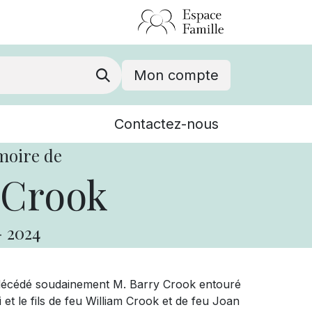
Mon compte
Nouvelles
Contactez-nous
Événements
moire de
 Crook
-
2024
st décédé soudainement M. Barry Crook entouré
 et le fils de feu William Crook et de feu Joan