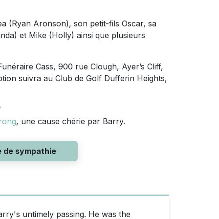
ea (Ryan Aronson), son petit-fils Oscar, sa
inda) et Mike (Holly) ainsi que plusieurs
Funéraire Cass, 900 rue Clough, Ayer’s Cliff,
tion suivra au Club de Golf Dufferin Heights,
d
trong
, une cause chérie par Barry.
e de sympathie
rry's untimely passing. He was the