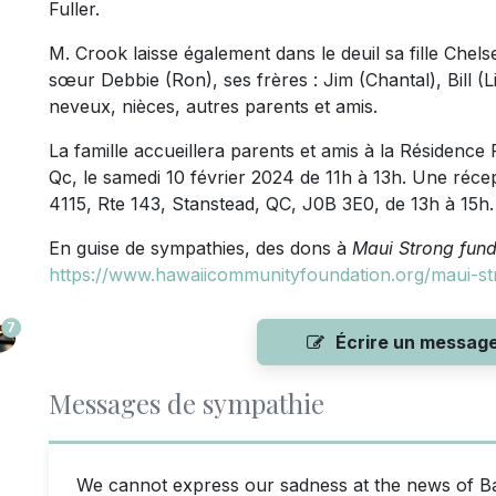
Fuller.
M. Crook laisse également dans le deuil sa fille Chels
sœur Debbie (Ron), ses frères : Jim (Chantal), Bill (L
neveux, nièces, autres parents et amis.
La famille accueillera parents et amis à la Résidence 
Qc, le samedi 10 février 2024 de 11h à 13h. Une récep
4115, Rte 143, Stanstead, QC, J0B 3E0, de 13h à 15h.
En guise de sympathies, des dons à
Maui Strong fun
https://www.hawaiicommunityfoundation.org/maui-s
7
Écrire un messag
Messages de sympathie
We cannot express our sadness at the news of Ba