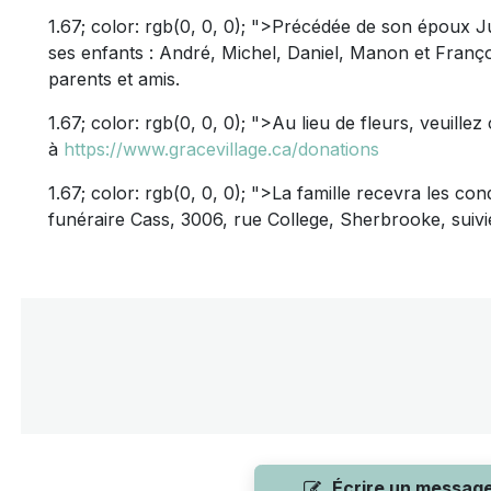
1.67; color: rgb(0, 0, 0); ">Précédée de son époux Juli
ses enfants : André, Michel, Daniel, Manon et Françoi
parents et amis.
1.67; color: rgb(0, 0, 0); ">Au lieu de fleurs, veuille
à
https://www.gracevillage.ca/donations
1.67; color: rgb(0, 0, 0); ">La famille recevra les co
funéraire Cass, 3006, rue College, Sherbrooke, suiv
Écrire un messag