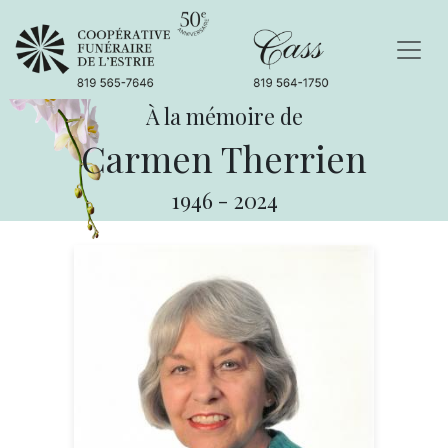
À la mémoire de
Carmen Therrien
1946
-
2024