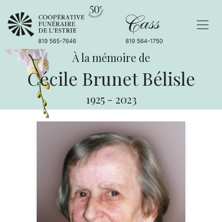
À la mémoire de
Cécile Brunet Bélisle
1925
-
2023