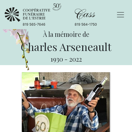
À la mémoire de
Charles Arseneault
1930
-
2022