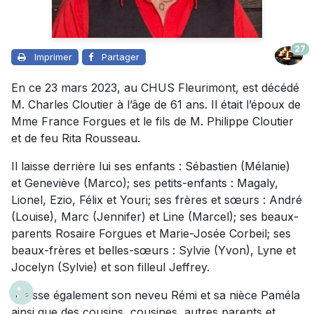
27
Imprimer
Partager
En ce 23 mars 2023, au CHUS Fleurimont, est décédé
M. Charles Cloutier à l’âge de 61 ans. Il était l’époux de
Mme France Forgues et le fils de M. Philippe Cloutier
et de feu Rita Rousseau.
Il laisse derrière lui ses enfants : Sébastien (Mélanie)
et Geneviève (Marco); ses petits-enfants : Magaly,
Lionel, Ezio, Félix et Youri; ses frères et sœurs : André
(Louise), Marc (Jennifer) et Line (Marcel); ses beaux-
parents Rosaire Forgues et Marie-Josée Corbeil; ses
beaux-frères et belles-sœurs : Sylvie (Yvon), Lyne et
Jocelyn (Sylvie) et son filleul Jeffrey.
Il laisse également son neveu Rémi et sa nièce Paméla
ainsi que des cousins, cousines, autres parents et