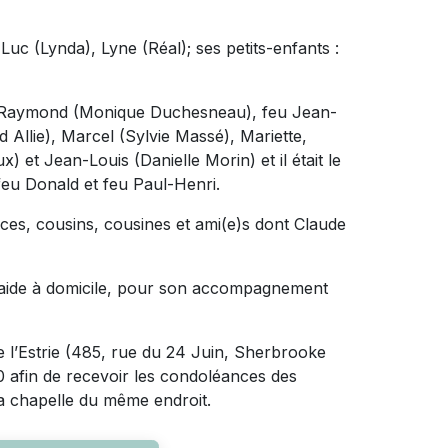
 Luc (Lynda), Lyne (Réal); ses petits-enfants :
, feu Raymond (Monique Duchesneau), feu Jean-
Allie), Marcel (Sylvie Massé), Mariette,
 et Jean-Louis (Danielle Morin) et il était le
feu Donald et feu Paul-Henri.
ièces, cousins, cousines et ami(e)s dont Claude
, aide à domicile, pour son accompagnement
e l’Estrie (485, rue du 24 Juin, Sherbrooke
0 afin de recevoir les condoléances des
la chapelle du même endroit.