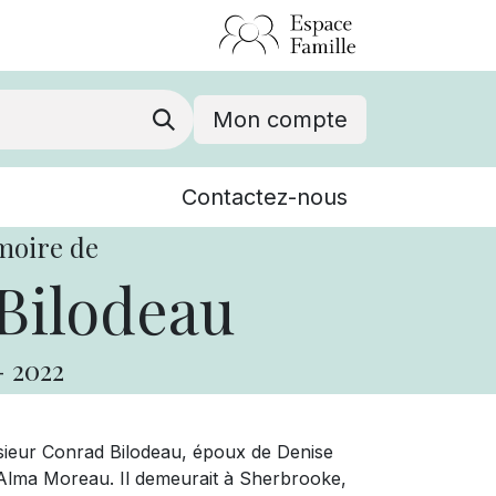
Mon compte
Nouvelles
Contactez-nous
Événements
moire de
Bilodeau
-
2022
ieur Conrad Bilodeau, époux de Denise
u Alma Moreau. Il demeurait à Sherbrooke,