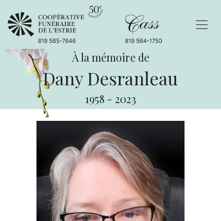
À la mémoire de
Dany Desranleau
1958
-
2023