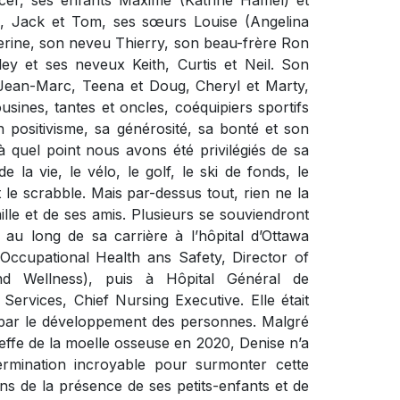
ncer, ses enfants Maxime (Katrine Hamel) et
s, Jack et Tom, ses sœurs Louise (Angelina
herine, son neveu Thierry, son beau-frère Ron
ey et ses neveux Keith, Curtis et Neil. Son
Jean-Marc, Teena et Doug, Cheryl et Marty,
usines, tantes et oncles, coéquipiers sportifs
on positivisme, sa générosité, sa bonté et son
 quel point nous avons été privilégiés de sa
e la vie, le vélo, le golf, le ski de fonds, le
t le scrabble. Mais par-dessus tout, rien ne la
lle et de ses amis. Plusieurs se souviendront
 au long de sa carrière à l’hôpital d’Ottawa
r Occupational Health ans Safety, Director of
 Wellness), puis à Hôpital Général de
ervices, Chief Nursing Executive. Elle était
t par le développement des personnes. Malgré
effe de la moelle osseuse en 2020, Denise n’a
ermination incroyable pour surmonter cette
ans de la présence de ses petits-enfants et de