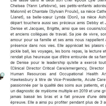
Elle laisse dans le deuil son cher époux Lyle Ste
Chelsea (Yann Lefebvre), ses petits-enfants adoré
Malonni) et Chantale (Sylvain Proulx), sa nièce Cat
(Janet), sa belle-sœur Lynda (Don), sa nièce Ashl
départ touchera aussi ses précieux amis Debby et 
Denise et Jacques, Brigitte, ainsi que ses cousins/co
et anciens collègues de travail. Sa joie de vivre, s
amour pour sa famille et ses amis nous rappellent à
présence dans nos vies. Elle appréciait les plaisirs d
pickle ball, les voyages, les bons repas, la lecture e
rendait plus heureuse que d’être entourée de sa fami
de Denise pour le leadership qu’elle a exercé tout
(Clinical Director Critical Care/emergency, Directo
Human Resources and Occupational Health And
6
Hawkesbury à titre de Vice-Presidente, Acute Care S
passionnée par la qualité des soins aux patients, e
un diagnostic de myélome multiple en 2019 et une gr
jamais baissé les bras et a fait preuve d’une dét
épreuve. Elle a ainsi pu profiter pendant plus de 3 