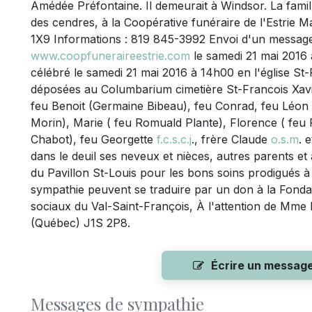
Amédée Préfontaine. Il demeurait à Windsor. La fami
des cendres, à la Coopérative funéraire de l'Estrie 
1X9 Informations : 819 845-3992 Envoi d'un messag
www.coopfuneraireestrie.com
le samedi 21 mai 2016 à
célébré le samedi 21 mai 2016 à 14h00 en l'église St
déposées au Columbarium cimetière St-Francois Xavier.
feu Benoit (Germaine Bibeau), feu Conrad, feu Léon
Morin), Marie ( feu Romuald Plante), Florence ( feu 
Chabot), feu Georgette
f.c.s.c.j
., frère Claude
o.s.m
. 
dans le deuil ses neveux et nièces, autres parents et 
du Pavillon St-Louis pour les bons soins prodigués 
sympathie peuvent se traduire par un don à la Fondat
sociaux du Val-Saint-François, À l'attention de Mme
(Québec) J1S 2P8.
Écrire un messag
Messages de sympathie