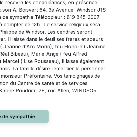
lle recevra les condoléances, en présence
Maison A. Boisvert 64, 3e Avenue, Windsor J1S
e de sympathie Télécopieur : 819 845-3007
 compter de 13h . Le service religieux sera
-Philippe de Windsor. Les cendres seront
 Il laisse dans le deuil ses frères et soeurs
 ( Jeanne d'Arc Morin), feu Honoré ( Jeanine
Réal Bibeau), Marie-Ange ( feu Alfred
et Marcel ( Lise Rousseau), il laisse également
amis. La famille désire remercier le personnel
à monsieur Préfontaine. Vos témoignages de
ion du Centre de santé et de services
 Karine Poudrier, 79, rue Allen, WINDSOR
e de sympathie