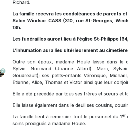
Richard.
La famille recevra les condoléances de parents et 
Salon Windsor CASS (310, rue St-Georges, Winds
13h.
Les funérailles auront lieu à l’église St-Philippe (
L’inhumation aura lieu ultérieurement au cimetière
Outre son époux, madame Houle laisse dans le de
Sylvie, Normand (Joanne Allard), Marc, Sylvain
7
Goudreault); ses petits-enfants Véronique, Michaël
Etienne, Alice, Thomas et Victor ainsi que leur conjoin
Elle a été précédée par tous ses frères et sœurs et 
Elle laisse également dans le deuil ses cousins, cousi
er
La famille tient à remercier tout le personnel du 1
é
soins prodigués à madame Houle.