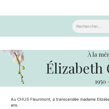
ts
Devenir membre
Votre coopérative
À la mé
Élizabeth
1950
Au CHUS Fleurimont, a transcendée madame Elizabeth
ans.