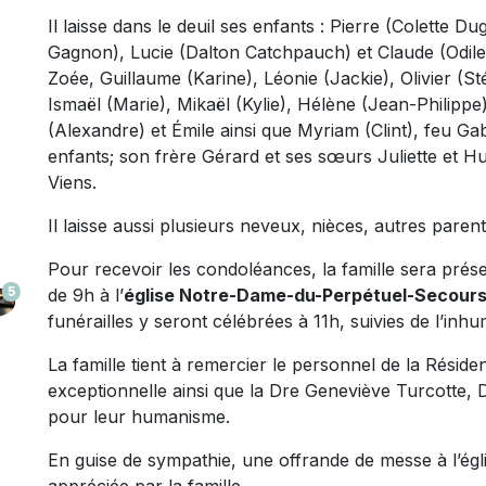
Il laisse dans le deuil ses enfants : Pierre (Colette 
Gagnon), Lucie (Dalton Catchpauch) et Claude (Odile 
Zoée, Guillaume (Karine), Léonie (Jackie), Olivier (S
Ismaël (Marie), Mikaël (Kylie), Hélène (Jean-Philippe
(Alexandre) et Émile ainsi que Myriam (Clint), feu Gabr
enfants; son frère Gérard et ses sœurs Juliette et H
Viens.
Il laisse aussi plusieurs neveux, nièces, autres parent
Pour recevoir les condoléances, la famille sera pré
5
de 9h à l’
église Notre-Dame-du-Perpétuel-Secours 
funérailles y seront célébrées à 11h, suivies de l’inh
La famille tient à remercier le personnel de la Résid
exceptionnelle ainsi que la Dre Geneviève Turcotte, 
pour leur humanisme.
En guise de sympathie, une offrande de messe à l’égl