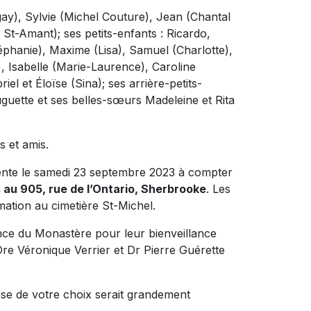
Dugay), Sylvie (Michel Couture), Jean (Chantal
St-Amant); ses petits-enfants : Ricardo,
téphanie), Maxime (Lisa), Samuel (Charlotte),
), Isabelle (Marie-Laurence), Caroline
iel et Éloïse (Sina); ses arrière-petits-
uguette et ses belles-sœurs Madeleine et Rita
s et amis.
sente le samedi 23 septembre 2023 à compter
au 905, rue de l’Ontario, Sherbrooke
. Les
umation au cimetière St-Michel.
ence du Monastère pour leur bienveillance
Dre Véronique Verrier et Dr Pierre Guérette
ise de votre choix serait grandement