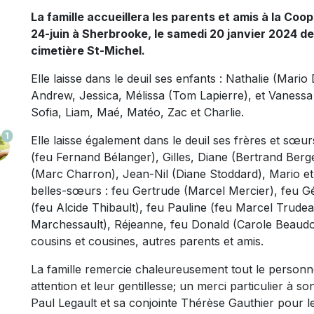
La famille accueillera les parents et amis à la Coop
24-juin à Sherbrooke, le samedi 20 janvier 2024 de 9
cimetière St-Michel.
Elle laisse dans le deuil ses enfants : Nathalie (Mario
Andrew, Jessica, Mélissa (Tom Lapierre), et Vanessa (
Sofia, Liam, Maé, Matéo, Zac et Charlie.
1
Elle laisse également dans le deuil ses frères et sœ
(feu Fernand Bélanger), Gilles, Diane (Bertrand Ber
(Marc Charron), Jean-Nil (Diane Stoddard), Mario et
belles-sœurs : feu Gertrude (Marcel Mercier), feu G
(feu Alcide Thibault), feu Pauline (feu Marcel Trude
Marchessault), Réjeanne, feu Donald (Carole Beaudoi
cousins et cousines, autres parents et amis.
La famille remercie chaleureusement tout le person
attention et leur gentillesse; un merci particulier à 
Paul Legault et sa conjointe Thérèse Gauthier pour 