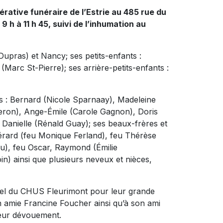
érative funéraire de l’Estrie au 485 rue du
 h à 11 h 45, suivi de l’inhumation au
 Dupras) et Nancy; ses petits-enfants :
Marc St-Pierre); ses arrière-petits-enfants :
urs : Bernard (Nicole Sparnaay), Madeleine
geron), Ange-Émile (Carole Gagnon), Doris
 Danielle (Rénald Guay); ses beaux-frères et
érard (feu Monique Ferland), feu Thérèse
au), feu Oscar, Raymond (Émilie
n) ainsi que plusieurs neveux et nièces,
nel du CHUS Fleurimont pour leur grande
son amie Francine Foucher ainsi qu’à son ami
leur dévouement.