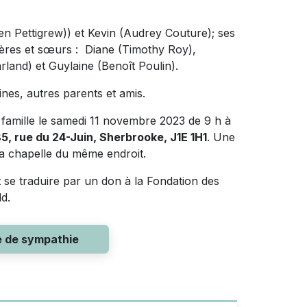
tien Pettigrew)) et Kevin (Audrey Couture); ses
frères et sœurs : Diane (Timothy Roy),
and) et Guylaine (Benoît Poulin).
ines, autres parents et amis.
a famille le samedi 11 novembre 2023 de 9 h à
5, rue du 24-Juin, Sherbrooke, J1E 1H1
. Une
a chapelle du même endroit.
 se traduire par un don à la Fondation des
d.
e de sympathie