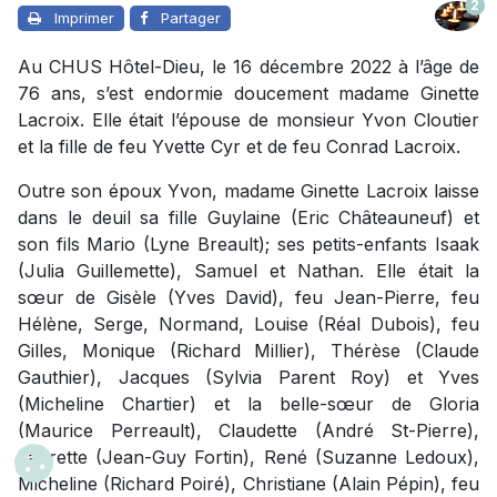
2
Imprimer
Partager
Au CHUS Hôtel-Dieu, le 16 décembre 2022 à l’âge de
76 ans, s’est endormie doucement madame Ginette
Lacroix. Elle était l’épouse de monsieur Yvon Cloutier
et la fille de feu Yvette Cyr et de feu Conrad Lacroix.
Outre son époux Yvon, madame Ginette Lacroix laisse
dans le deuil sa fille Guylaine (Eric Châteauneuf) et
son fils Mario (Lyne Breault); ses petits-enfants Isaak
(Julia Guillemette), Samuel et Nathan. Elle était la
sœur de Gisèle (Yves David), feu Jean-Pierre, feu
Hélène, Serge, Normand, Louise (Réal Dubois), feu
Gilles, Monique (Richard Millier), Thérèse (Claude
Gauthier), Jacques (Sylvia Parent Roy) et Yves
(Micheline Chartier) et la belle-sœur de Gloria
(Maurice Perreault), Claudette (André St-Pierre),
Laurette (Jean-Guy Fortin), René (Suzanne Ledoux),
Micheline (Richard Poiré), Christiane (Alain Pépin), feu