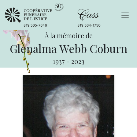
À la mémoire de
Glenalma Webb Coburn
1937
-
2023