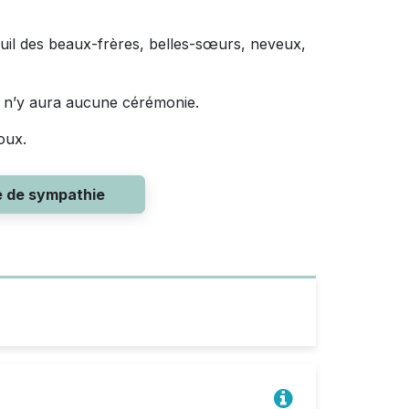
 deuil des beaux-frères, belles-sœurs, neveux,
l n’y aura aucune cérémonie.
oux.
e de sympathie