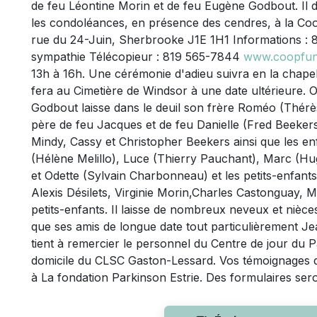
de feu Léontine Morin et de feu Eugène Godbout. Il 
les condoléances, en présence des cendres, à la Coo
rue du 24-Juin, Sherbrooke J1E 1H1 Informations :
sympathie Télécopieur : 819 565-7844
www.coopfune
13h à 16h. Une cérémonie d'adieu suivra en la chape
fera au Cimetière de Windsor à une date ultérieure. 
Godbout laisse dans le deuil son frère Roméo (Thérèse
père de feu Jacques et de feu Danielle (Fred Beekers)
Mindy, Cassy et Christopher Beekers ainsi que les enf
(Hélène Melillo), Luce (Thierry Pauchant), Marc (Hu
et Odette (Sylvain Charbonneau) et les petits-enfants 
Alexis Désilets, Virginie Morin,Charles Castonguay, Ma
petits-enfants. Il laisse de nombreux neveux et nièces
que ses amis de longue date tout particulièrement Jea
tient à remercier le personnel du Centre de jour du P
domicile du CLSC Gaston-Lessard. Vos témoignages d
à La fondation Parkinson Estrie. Des formulaires sero