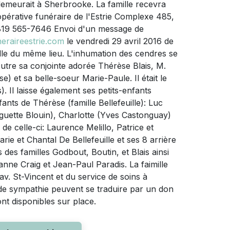
demeurait à Sherbrooke. La famille recevra
pérative funéraire de l'Estrie Complexe 485,
 819 565-7646 Envoi d'un message de
raireestrie.com
le vendredi 29 avril 2016 de
lle du même lieu. L'inhumation des cendres se
Outre sa conjointe adorée Thérèse Blais, M.
) et sa belle-soeur Marie-Paule. Il était le
. Il laisse également ses petits-enfants
ants de Thérèse (famille Bellefeuille): Luc
guette Blouin), Charlotte (Yves Castonguay)
de celle-ci: Laurence Melillo, Patrice et
rie et Chantal De Bellefeuille et ses 8 arrière
 des familles Godbout, Boutin, et Blais ainsi
nne Craig et Jean-Paul Paradis. La faimille
av. St-Vincent et du service de soins à
e sympathie peuvent se traduire par un don
nt disponibles sur place.