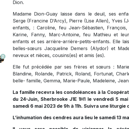
Dion.
Madame Dion-Guay laisse dans le deuil, ses enfa
Serge (Francine D’Arcy), Pierre (Lise Allen), Yves (J
enfants, : Caroline, feu Jean-Sébastien, François,
Karine, Fanny, Marc-Antoine, feu Mathieu et leurs 
enfants et ses arrière-arrière-petits-enfants. Elle l
belles-sœurs Jacqueline Demers (Alydor) et Madel
neveux et nièces, cousins(es) et amis (es).
2
Elle fut précédée par ses frères et sœurs : Marie
Blandine, Rolande, Patrick, Roland, Fortunat, Charle
belle- famille, Gemma, Marie-Paule, Madeleine, Jean-
La famille recevra les condoléances à la Coopérat
du 24-Juin, Sherbrooke J1E 1H1 le vendredi 5 mai
samedi 6 mai 2023 de 9h à 11h. Suivra une liturgie d
L’inhumation des cendres aura lieu le samedi 13 ma