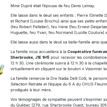
Mme Dupré était l’épouse de feu Denis Lemay.
Elle laisse dans le deuil ses enfants : Pierre (Ginet
et Richard (Louise Brochu) ainsi que ses petits-enfant
(feu Robert Pelletier), feu Irène (feu Ernest Desjarl
Huguette, feu Yvan, feu Normand (Lucille Couture) e
Elle laisse aussi dans le deuil sa belle-famille ainsi q
La famille vous accueillera à la
Coopérative funéraire
Sherbrooke, J1E 1H1)
pour recevoir les condoléances
12 h 30. Une cérémonie suivra à 12 h 30 à la chapell
1
virtuellement en cliquant sur le bouton « Visionner la
La famille remercie la Dre Nadia Delli Colli, le perso
Sélection Retraite et l’équipe du 6 A du CHUS Fleurim
prodigués à leur mère.
Vos témoignages de sympathie peuvent s’exprimer pa
du Québec (279, rue Sherbrooke Ouest, bureau 305