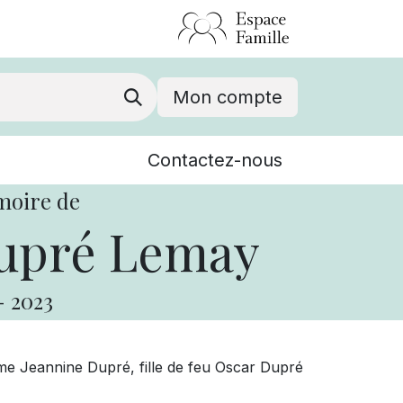
Mon compte
Nouvelles
Contactez-nous
Événements
moire de
upré Lemay
-
2023
me Jeannine Dupré, fille de feu Oscar Dupré