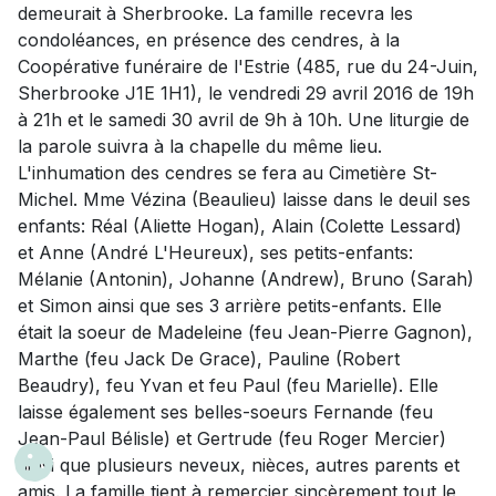
demeurait à Sherbrooke. La famille recevra les
condoléances, en présence des cendres, à la
Coopérative funéraire de l'Estrie (485, rue du 24-Juin,
Sherbrooke J1E 1H1), le vendredi 29 avril 2016 de 19h
à 21h et le samedi 30 avril de 9h à 10h. Une liturgie de
la parole suivra à la chapelle du même lieu.
L'inhumation des cendres se fera au Cimetière St-
Michel. Mme Vézina (Beaulieu) laisse dans le deuil ses
enfants: Réal (Aliette Hogan), Alain (Colette Lessard)
et Anne (André L'Heureux), ses petits-enfants:
Mélanie (Antonin), Johanne (Andrew), Bruno (Sarah)
et Simon ainsi que ses 3 arrière petits-enfants. Elle
était la soeur de Madeleine (feu Jean-Pierre Gagnon),
Marthe (feu Jack De Grace), Pauline (Robert
Beaudry), feu Yvan et feu Paul (feu Marielle). Elle
laisse également ses belles-soeurs Fernande (feu
Jean-Paul Bélisle) et Gertrude (feu Roger Mercier)
ainsi que plusieurs neveux, nièces, autres parents et
amis. La famille tient à remercier sincèrement tout le