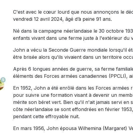
C'est avec le cœur lourd que nous annonçons le déc
vendredi 12 avril 2024, âgé d’à peine 91 ans.
Né dans la campagne néerlandaise le 30 octobre 1932,
enfants vivant dans une ferme juste à l'extérieur du v
John a vécu la Seconde Guerre mondiale lorsqu'il étai
être brisée alors qu'ils vivaient dans un territoire o
Après 6 longues années de guerre, sa ferme familiale 
éléments des Forces armées canadiennes (PPCLI), ai
5
En 1952, John a été enrôlé dans les Forces armées ro
pour suivre une formation visant à devenir un membre
mérite son béret vert. Bien qu'il n'ait jamais servi en s
côte néerlandaise se sont effondrées en février 1953, 
pendant cette effroyable nuit.
En mars 1956, John épousa Wilhemina (Margaret) Ver