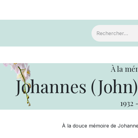
ts
Devenir membre
Votre coopérative
À la mé
Johannes (John
1932
À la douce mémoire de Johann