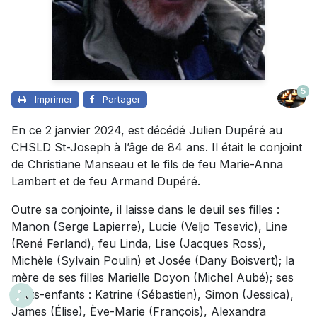
5
Imprimer
Partager
En ce 2 janvier 2024, est décédé Julien Dupéré au
CHSLD St-Joseph à l’âge de 84 ans. Il était le conjoint
de Christiane Manseau et le fils de feu Marie-Anna
Lambert et de feu Armand Dupéré.
Outre sa conjointe, il laisse dans le deuil ses filles :
Manon (Serge Lapierre), Lucie (Veljo Tesevic), Line
(René Ferland), feu Linda, Lise (Jacques Ross),
Michèle (Sylvain Poulin) et Josée (Dany Boisvert); la
mère de ses filles Marielle Doyon (Michel Aubé); ses
petits-enfants : Katrine (Sébastien), Simon (Jessica),
James (Élise), Ève-Marie (François), Alexandra