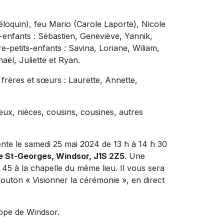
Péloquin), feu Mario (Carole Laporte), Nicole
s-enfants : Sébastien, Geneviève, Yannik,
ère-petits-enfants : Savina, Loriane, Wiliam,
aël, Juliette et Ryan.
s frères et sœurs : Laurette, Annette,
eux, nièces, cousins, cousines, autres
ente le samedi 25 mai 2024 de 13 h à 14 h 30
ue St-Georges, Windsor, J1S 2Z5
. Une
45 à la chapelle du même lieu. Il vous sera
 bouton « Visionner la cérémonie », en direct
ippe de Windsor.