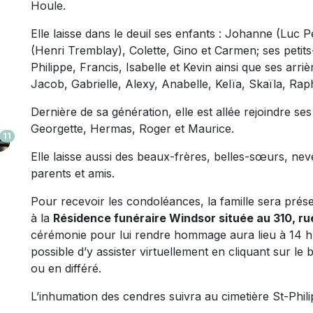
Houle.
Elle laisse dans le deuil ses enfants : Johanne (Luc 
(Henri Tremblay), Colette, Gino et Carmen; ses petit
Philippe, Francis, Isabelle et Kevin ainsi que ses arri
Jacob, Gabrielle, Alexy, Anabelle, Kelïa, Skaïla, Raph
Dernière de sa génération, elle est allée rejoindre se
Georgette, Hermas, Roger et Maurice.
11
Elle laisse aussi des beaux-frères, belles-sœurs, nev
parents et amis.
Pour recevoir les condoléances, la famille sera prés
à la
Résidence funéraire Windsor située au 310, r
cérémonie pour lui rendre hommage aura lieu à 14 h 
possible d’y assister virtuellement en cliquant sur le
ou en différé.
L’inhumation des cendres suivra au cimetière St-Phil