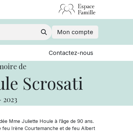
Mon compte
Nouvelles
Contactez-nous
Événements
moire de
ule Scrosati
-
2023
ée Mme Juliette Houle à l’âge de 90 ans.
e de feu Irène Courtemanche et de feu Albert