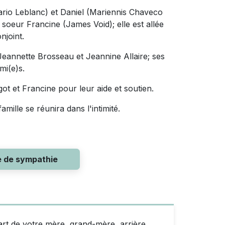
Mario Leblanc) et Daniel (Mariennis Chaveco
sa soeur Francine (James Void); elle est allée
njoint.
 Jeannette Brosseau et Jeannine Allaire; ses
mi(e)s.
got et Francine pour leur aide et soutien.
mille se réunira dans l'intimité.
e de sympathie
art de votre mère, grand-mère, arrière