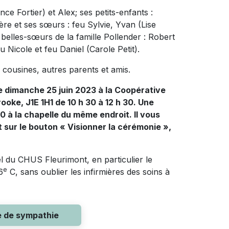
ance Fortier) et Alex; ses petits-enfants :
rère et ses sœurs : feu Sylvie, Yvan (Lise
 belles-sœurs de la famille Pollender : Robert
u Nicole et feu Daniel (Carole Petit).
, cousines, autres parents et amis.
e dimanche 25 juin 2023 à la Coopérative
ooke, J1E 1H1 de 10 h 30 à 12 h 30. Une
 à la chapelle du même endroit. Il vous
t sur le bouton « Visionner la cérémonie »,
el du CHUS Fleurimont, en particulier le
e
6
C, sans oublier les infirmières des soins à
e de sympathie