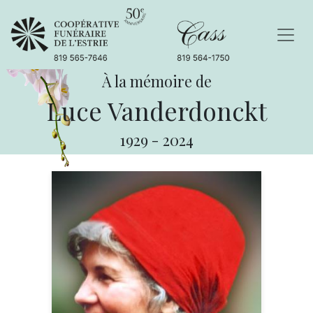
À la mémoire de
Luce Vanderdonckt
1929
-
2024