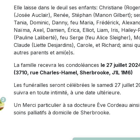
Elle laisse dans le deuil ses enfants: Christiane (Ro
(Josée Auclair), Renée, Stéphan (Manon Gilbert); ses 
Tania, Dominic, Danny, feu Maria, Frédérick, Alexa
Naïma, Axel, Damien, Érica, Elliot, Liam, Iris, Hailey
(Pauline Laliberté), feu Serge (feu Alice Sleigher), 
Claude (Liette Desjardins), Carole, et Richard; ainsi 
autres parents et ami(e)s.
La famille recevra les condoléances
le 27 juillet 20
(3710, rue Charles-Hamel, Sherbrooke, J1L 1M6)
Les funérailles seront célébrées le samedi 27 juillet
suivra en toute intimité, à une date ultérieure.
2
Un Merci particulier à sa docteure Ève Cordeau ains
soins palliatifs à domicile de Sherbrooke.