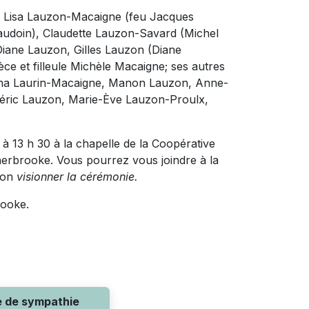
eu Lisa Lauzon-Macaigne (feu Jacques
udoin), Claudette Lauzon-Savard (Michel
Diane Lauzon, Gilles Lauzon (Diane
ce et filleule Michèle Macaigne; ses autres
lyna Laurin-Macaigne, Manon Lauzon, Anne-
déric Lauzon, Marie-Ève Lauzon-Proulx,
.
à 13 h 30 à la chapelle de la Coopérative
Sherbrooke. Vous pourrez vous joindre à la
uton
visionner la cérémonie.
rooke.
e de sympathie