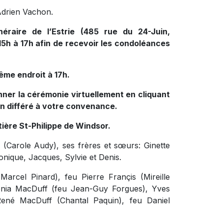
 Adrien Vachon.
éraire de l’Estrie (485 rue du 24-Juin,
15h à 17h afin de recevoir les condoléances
ême endroit à 17h.
onner la cérémonie virtuellement en cliquant
en différé à votre convenance.
tière St-Philippe de Windsor.
 (Carole Audy), ses frères et sœurs: Ginette
nique, Jacques, Sylvie et Denis.
Marcel Pinard), feu Pierre Françis (Mireille
Sonia MacDuff (feu Jean-Guy Forgues), Yves
René MacDuff (Chantal Paquin), feu Daniel