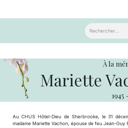
ts
Devenir membre
Votre coopérative
À la mé
Mariette Va
1945
Au CHUS Hôtel-Dieu de Sherbrooke, le 31 décem
madame Mariette Vachon, épouse de feu Jean-Guy F