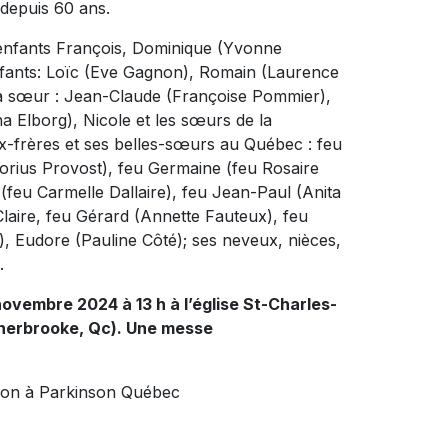
 depuis 60 ans.
s enfants François, Dominique (Yvonne
enfants: Loïc (Eve Gagnon), Romain (Laurence
t sa sœur : Jean-Claude (Françoise Pommier),
a Elborg), Nicole et les sœurs de la
-frères et ses belles-sœurs au Québec : feu
norius Provost), feu Germaine (feu Rosaire
 (feu Carmelle Dallaire), feu Jean-Paul (Anita
aire, feu Gérard (Annette Fauteux), feu
er), Eudore (Pauline Côté); ses neveux, nièces,
.
ovembre 2024 à 13 h à l’église St-Charles-
Sherbrooke, Qc). Une messe
 don à Parkinson Québec