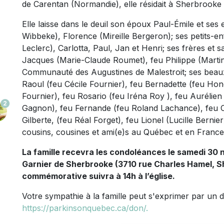
de Carentan (Normandie), elle résidait à Sherbrooke
Elle laisse dans le deuil son époux Paul-Émile et se
Wibbeke), Florence (Mireille Bergeron); ses petits-
Leclerc), Carlotta, Paul, Jan et Henri; ses frères e
Jacques (Marie-Claude Roumet), feu Philippe (Martin
Communauté des Augustines de Malestroit; ses beaux
Raoul (feu Cécile Fournier), feu Bernadette (feu Ho
Fournier), feu Rosario (feu Iréna Roy ), feu Aurélien
2
Gagnon), feu Fernande (feu Roland Lachance), feu Cl
Gilberte, (feu Réal Forget), feu Lionel (Lucille Berni
cousins, cousines et ami(e)s au Québec et en France
La famille recevra les condoléances le samedi 30 n
Garnier de Sherbrooke (3710 rue Charles Hamel, 
commémorative suivra à 14h à l’église.
Votre sympathie à la famille peut s'exprimer par un
https://parkinsonquebec.ca/don/.