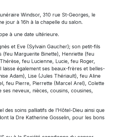
funéraire Windsor, 310 rue St-Georges, le
e jour à 16h à la chapelle du salon.
ppe à une date ultérieure.
Agnès et Eve (Sylvain Gaucher); son petit-fils
s (feu Marguerite Binette), Henriette (feu
 Thérèse, feu Lucienne, Lucie, feu Roger,
Il laisse également ses beaux-frères et belles-
se Adam), Lise (Jules Thériault), feu Aline
, feu Pierre, Pierrette (Marcel Arel), Colette
e ses neveux, nièces, cousins, cousines,
des soins palliatifs de l’Hôtel-Dieu ainsi que
dont la Dre Katherine Gosselin, pour les bons
.