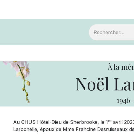
ts
Devenir membre
Votre coopérative
À la mé
Noël La
1946
er
Au CHUS Hôtel-Dieu de Sherbrooke, le 1
avril 202
Larochelle, époux de Mme Francine Desruisseaux demeu