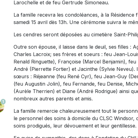
Larochelle et de feu Gertrude Simoneau.
La famille recevra les condoléances, à la Résidence 
samedi 15 avril dès 13h. Une cérémonie suivra le mêm
Les cendres seront déposées au cimetière Saint-Phili
Outre son épouse, il laisse dans le deuil, ses filles : 
Charles Lacroix; ses frères et soeurs : feu Jean-Loui
Renald Ringuette), Françoise (Marcel Benjamin), feu
André (Pierrette Fortier) et Jacinthe (Sylvie Neveu). 
sœurs : Réjeanne (feu René Cyr), feu Jean-Guy (Deni
(feu Augustin Jolin), feu Fernande, feu Denise, Michel
(Aurèle Therrien) et Diane (André Rodrigue) ainsi qu
nombreux autres parents et amis.
1
La famille remercie chaleureusement tout le personnel 
le personnel des soins à domicile du CLSC Windsor, 
soins prodigués, leur dévouement et leur gentillesse