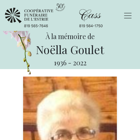
À la mémoire de
Noëlla Goulet
1936
-
2022