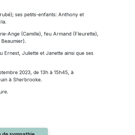
rubé); ses petits-enfants: Anthony et
ïla.
rie-Ange (Camille), feu Armand (Fleurette),
t Beaumier).
eu Ernest, Juliette et Janette ainsi que ses
eptembre 2023, de 13h à 15h45, à
-Juin à Sherbrooke.
ure.
e de sympathie