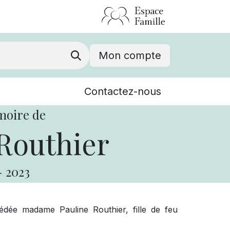
Mon compte
Nouvelles
Contactez-nous
Événements
moire de
Routhier
-
2023
dée madame Pauline Routhier, fille de feu