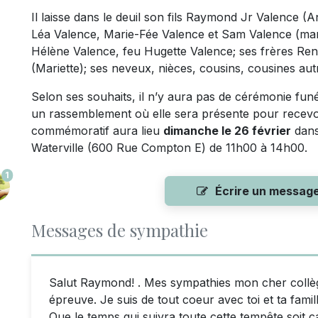
Il laisse dans le deuil son fils Raymond Jr Valence (
Léa Valence, Marie-Fée Valence et Sam Valence (m
Hélène Valence, feu Hugette Valence; ses frères Ren
(Mariette); ses neveux, nièces, cousins, cousines aut
Selon ses souhaits, il n’y aura pas de cérémonie funé
un rassemblement où elle sera présente pour recev
commémoratif aura lieu
dimanche le 26 février
dans 
Waterville (600 Rue Compton E) de 11h00 à 14h00.
1
Écrire un messag
Messages de sympathie
Salut Raymond! . Mes sympathies mon cher collèg
épreuve. Je suis de tout coeur avec toi et ta famil
Que le temps qui suivra toute cette tempête soit cal