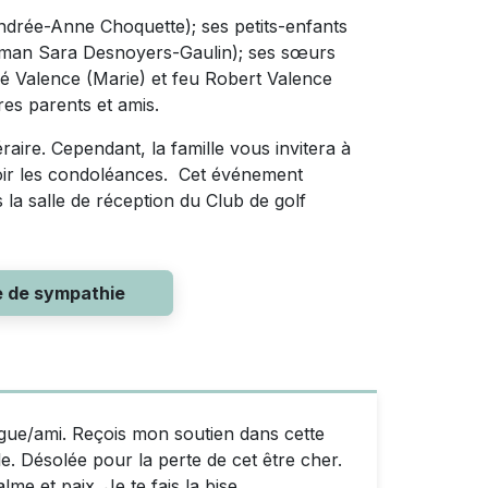
Andrée-Anne Choquette); ses petits-enfants
aman Sara Desnoyers-Gaulin); ses sœurs
é Valence (Marie) et feu Robert Valence
res parents et amis.
raire. Cependant, la famille vous invitera à
oir les condoléances. Cet événement
la salle de réception du Club de golf
e de sympathie
ue/ami. Reçois mon soutien dans cette
le. Désolée pour la perte de cet être cher.
me et paix. Je te fais la bise.