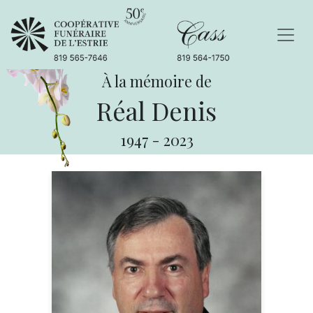
À la mémoire de
Réal Denis
1947
-
2023