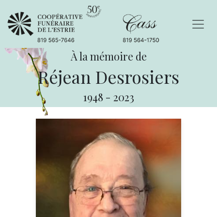
À la mémoire de
Réjean Desrosiers
1948
-
2023