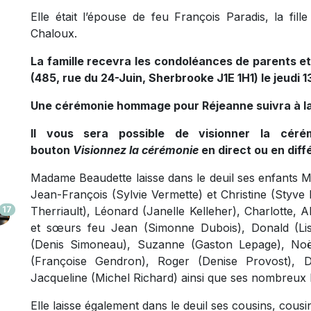
Elle était l’épouse de feu François Paradis, la fi
Chaloux.
La famille recevra les condoléances de parents et 
(485, rue du 24-Juin, Sherbrooke J1E 1H1) le jeudi 
Une cérémonie hommage pour Réjeanne suivra à la
Il vous sera possible de visionner la cérém
bouton
Visionnez la cérémonie
en direct ou en dif
Madame Beaudette laisse dans le deuil ses enfants 
Jean-François (Sylvie Vermette) et Christine (Styve
Therriault), Léonard (Janelle Kelleher), Charlotte, A
17
et sœurs feu Jean (Simonne Dubois), Donald (Lise 
(Denis Simoneau), Suzanne (Gaston Lepage), Noël
(Françoise Gendron), Roger (Denise Provost), D
Jacqueline (Michel Richard) ainsi que ses nombreux 
Elle laisse également dans le deuil ses cousins, cousi