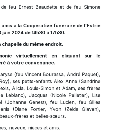
lle de feu Ernest Beaudette et de feu Simone
amis à la Coopérative funéraire de l'Estrie
13 juin 2024 de 14h30 à 17h30.
 chapelle du même endroit.
onie virtuellement en cliquant sur le
féré à votre convenance.
Maryse (feu Vincent Bourassa, André Paquet),
 Roy), ses petits-enfants Alex Anne (Sandrine
lexis, Alicia, Louis-Simon et Adam, ses frères
Leblanc), Jacques (Nicole Pelletier), Lise
 (Johanne Genest), feu Lucien, feu Gilles
enis (Diane Fortier, Yvon (Zelda Glaven),
beaux-frères et belles-sœurs.
nes, neveux, nièces et amis.