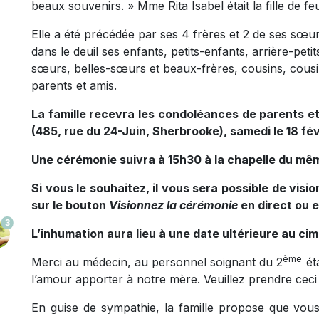
beaux souvenirs. » Mme Rita Isabel était la fille de f
Elle a été précédée par ses 4 frères et 2 de ses sœurs
dans le deuil ses enfants, petits-enfants, arrière-peti
sœurs, belles-sœurs et beaux-frères, cousins, cousine
parents et amis.
La famille recevra les condoléances de parents et 
(485, rue du 24-Juin, Sherbrooke), samedi le 18 fé
Une cérémonie suivra à 15h30 à la chapelle du mêm
Si vous le souhaitez, il vous sera possible de visi
sur le bouton
Visionnez la cérémonie
en direct ou 
3
L’inhumation aura lieu à une date ultérieure au cim
ème
Merci au médecin, au personnel soignant du 2
ét
l’amour apporter à notre mère. Veuillez prendre ceci
En guise de sympathie, la famille propose que vou