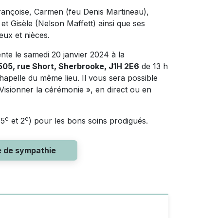
 Françoise, Carmen (feu Denis Martineau),
et Gisèle (Nelson Maffett) ainsi que ses
eux et nièces.
nte le samedi 20 janvier 2024 à la
 505, rue Short, Sherbrooke, J1H 2E6
de 13 h
hapelle du même lieu. Il vous sera possible
 Visionner la cérémonie », en direct ou en
e
e
(5
et 2
) pour les bons soins prodigués.
e de sympathie