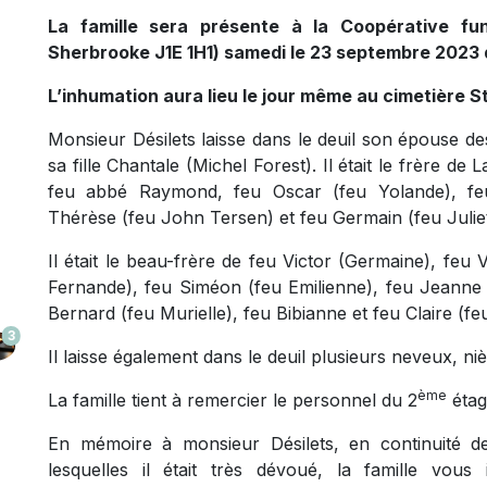
La famille sera présente à la Coopérative fun
Sherbrooke J1E 1H1) samedi le 23 septembre 2023 
L’inhumation aura lieu le jour même au cimetière S
Monsieur Désilets laisse dans le deuil son épouse 
sa fille Chantale (Michel Forest). Il était le frère d
feu abbé Raymond, feu Oscar (feu Yolande), fe
Thérèse (feu John Tersen) et feu Germain (feu Juliet
Il était le beau-frère de feu Victor (Germaine), feu
Fernande), feu Siméon (feu Emilienne), feu Jeanne (
Bernard (feu Murielle), feu Bibianne et feu Claire (feu
3
Il laisse également dans le deuil plusieurs neveux, niè
ème
La famille tient à remercier le personnel du 2
étag
En mémoire à monsieur Désilets, en continuité de
lesquelles il était très dévoué, la famille vous