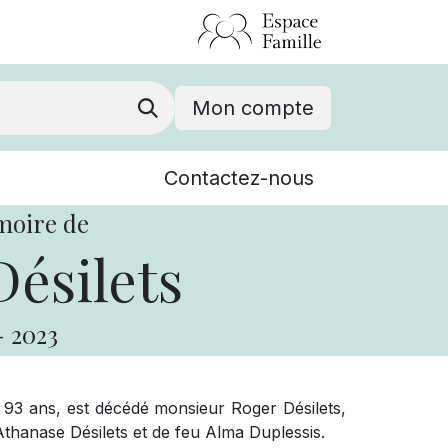
Mon compte
Nouvelles
Contactez-nous
Événements
moire de
ésilets
-
2023
 93 ans, est décédé monsieur Roger Désilets,
Athanase Désilets et de feu Alma Duplessis.