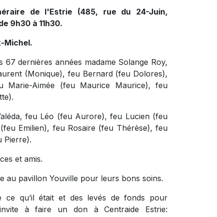
éraire de l'Estrie (485, rue du 24-Juin,
de 9h30 à 11h30.
t-Michel.
des 67 dernières années madame Solange Roy,
e Laurent (Monique), feu Bernard (feu Dolores),
u Marie-Aimée (feu Maurice Maurice), feu
te).
 Valéda, feu Léo (feu Aurore), feu Lucien (feu
feu Emilien), feu Rosaire (feu Thérèse), feu
 Pierre).
ces et amis.
e au pavillon Youville pour leurs bons soins.
 ce qu’il était et des levés de fonds pour
 invite à faire un don à Centraide Estrie: