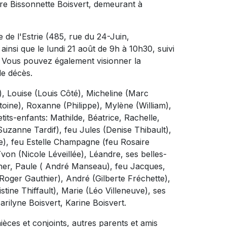
ire Bissonnette Boisvert, demeurant à
e de l'Estrie (485, rue du 24-Juin,
insi que le lundi 21 août de 9h à 10h30, suivi
. Vous pouvez également visionner la
de décès.
né), Louise (Louis Côté), Micheline (Marc
oine), Roxanne (Philippe), Mylène (William),
its-enfants: Mathilde, Béatrice, Rachelle,
Suzanne Tardif), feu Jules (Denise Thibault),
e), feu Estelle Champagne (feu Rosaire
on (Nicole Léveillée), Léandre, ses belles-
ther, Paule ( André Manseau), feu Jacques,
oger Gauthier), André (Gilberte Fréchette),
ine Thiffault), Marie (Léo Villeneuve), ses
rilyne Boisvert, Karine Boisvert.
nièces et conjoints, autres parents et amis