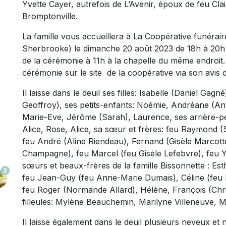
Yvette Cayer, autrefois de L’Avenir, époux de feu Cla
Bromptonville.
La famille vous accueillera à La Coopérative funérair
Sherbrooke) le dimanche 20
aoû
t
2023 de 18h à 20h a
de la cérémonie à 11h à la chapelle du même endroit
cérémonie sur le site de la coopérative via son avis 
Il laisse dans le deuil ses filles: Isabelle (Daniel Gag
Geoffroy), ses petits-enfants: Noémie, Andréane (Ant
Marie-Eve, Jérôme (Sarah), Laurence, ses arrière-pet
Alice, Rose, Alice, sa sœur et frères: feu Raymond (
feu André (Aline Riendeau), Fernand (Gisèle Marcott
Champagne), feu Marcel (feu Gisèle Lefebvre), feu Yv
sœurs et beaux-frères de la famille Bissonnette : Es
2
feu Jean-Guy (feu Anne-Marie Dumais), Céline (feu R
feu Roger (Normande Allard), Hélène, François (Christ
filleules: Mylène Beauchemin, Marilyne Villeneuve, Ma
Il laisse également dans le deuil plusieurs neveux et 