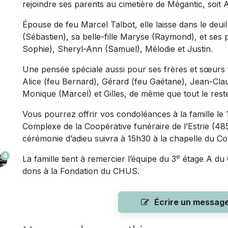
rejoindre ses parents au cimetière de Mégantic, soit
Épouse de feu Marcel Talbot, elle laisse dans le deu
(Sébastien), sa belle-fille Maryse (Raymond), et ses
Sophie), Sheryl-Ann (Samuel), Mélodie et Justin.
Une pensée spéciale aussi pour ses frères et sœurs 
Alice (feu Bernard), Gérard (feu Gaétane), Jean-Cla
Monique (Marcel) et Gilles, de même que tout le reste 
Vous pourrez offrir vos condoléances à la famille l
Complexe de la Coopérative funéraire de l’Estrie (4
cérémonie d’adieu suivra à 15h30 à la chapelle du C
4
e
La famille tient à remercier l’équipe du 3
étage A du C
dons à la Fondation du CHUS.
Écrire un messag