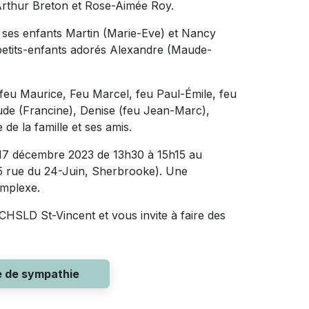
 Arthur Breton et Rose-Aimée Roy.
il ses enfants Martin (Marie-Eve) et Nancy
 petits-enfants adorés Alexandre (Maude-
feu Maurice, Feu Marcel, feu Paul-Émile, feu
ude (Francine), Denise (feu Jean-Marc),
de la famille et ses amis.
e 17 décembre 2023 de 13h30 à 15h15 au
85 rue du 24-Juin, Sherbrooke). Une
omplexe.
HSLD St-Vincent et vous invite à faire des
e de sympathie